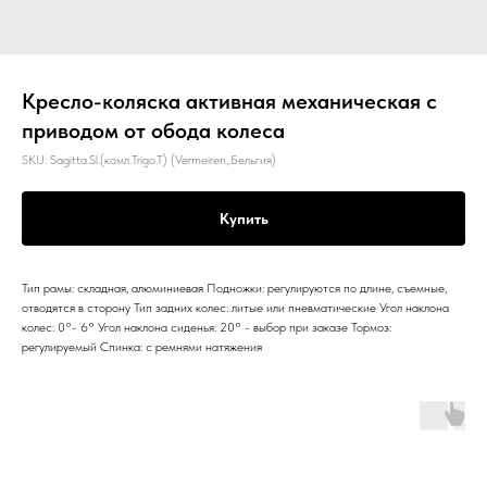
Кресло-коляска активная механическая с
приводом от обода колеса
SKU:
Sagitta.Sl.(комл.Trigo.T) (Vermeiren,.Бельгия)
Купить
Тип рамы: складная, алюминиевая Подножки: регулируются по длине, съемные,
отводятся в сторону Тип задних колес: литые или пневматические Угол наклона
колес: 0°- 6° Угол наклона сиденья: 20° - выбор при заказе Тормоз:
регулируемый Спинка: с ремнями натяжения