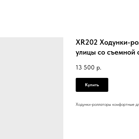
XR202 Ходунки-ро
улицы со съемной 
13 500
р.
Купить
Ходунки-роллаторы комфортные дл